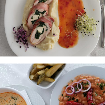
N
I
U
G
A
L
E
R
I
E
F
O
T
O
R