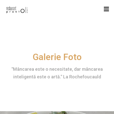
A
C
A
S
Ă
Galerie Foto
"Mâncarea este o necesitate, dar mâncarea
D
inteligentă este o artă." La Rochefoucauld
E
S
P
R
E
N