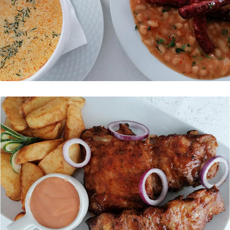
E
Z
E
R
V
Ă
R
I
C
O
N
T
A
C
T