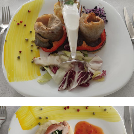
O
I
M
E
N
I
U
L
Z
I
L
E
I
M
E