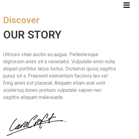
Discover
OUR STORY
A
C
A
Ultrices vitae auctor eu augue. Pellentesque
S
dignissim enim sit a venenatis. Vulputate enim nulla
Ă
aliquet porttitor lacus luctus. Dictumst quisq sagittis
purus sit a. Praesent elementum facilisis leo vel
fring amet est placerat. Aliquam etiam erat velit
D
scelerisq donec pretium vulputate sapien nec
E
sagittis aliquam malesuada.
S
P
R
E
N