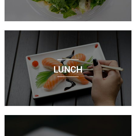
Z
E
R
V
Ă
R
I
LUNCH
C
O
N
T
A
C
T