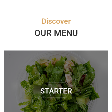
I
U
Discover
G
A
OUR MENU
L
E
R
I
E
F
O
T
O
STARTER
R
E