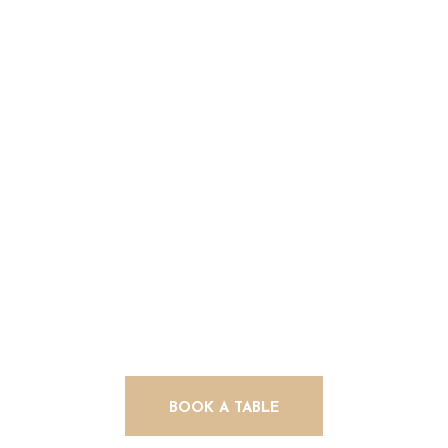
Ready to be
opened
BOOK A TABLE