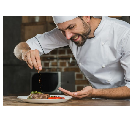
O
I
M
E
N
I
U
L
Z
I
L
E
I
M
E
N